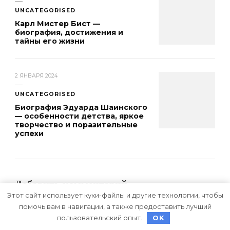
UNCATEGORISED
Карл Мистер Бист —
биография, достижения и
тайны его жизни
2 ЯНВАРЯ 2024
UNCATEGORISED
Биография Эдуарда Шаинского
— особенности детства, яркое
творчество и поразительные
успехи
Добавить комментарий
Этот сайт использует куки-файлы и другие технологии, чтобы
помочь вам в навигации, а также предоставить лучший
Для отправки комментария вам необходимо
пользовательский опыт.
OK
авторизоваться
.