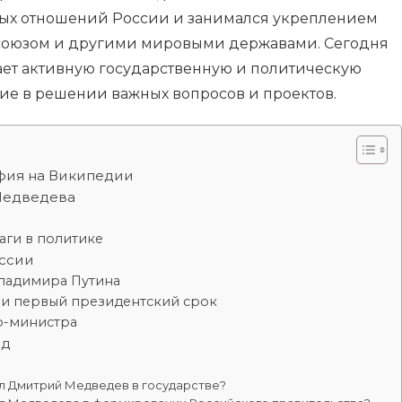
х отношений России и занимался укреплением
осоюзом и другими мировыми державами. Сегодня
т активную государственную и политическую
тие в решении важных вопросов и проектов.
фия на Википедии
Медведева
аги в политике
оссии
Владимира Путина
 и первый президентский срок
р-министра
од
л Дмитрий Медведев в государстве?