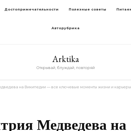
Достопримечательности
Полезные советы
Питае
Авторубрика
Arktika
Открывай, блуждай, повторяй
дведева на Википедии — все ключевые моменты жизни и карьеры
трия Медведева на