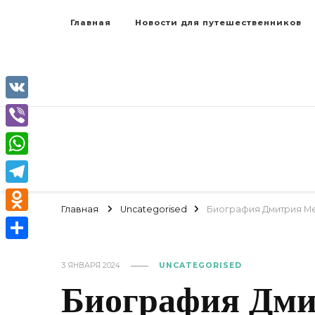
Главная
Новости для путешественников
VK
Viber
WhatsApp
Telegram
Главная
Uncategorised
Биография Дмитрия Ме
Odnoklassniki
Отправить
3 ЯНВАРЯ 2024
UNCATEGORISED
Биография Дми