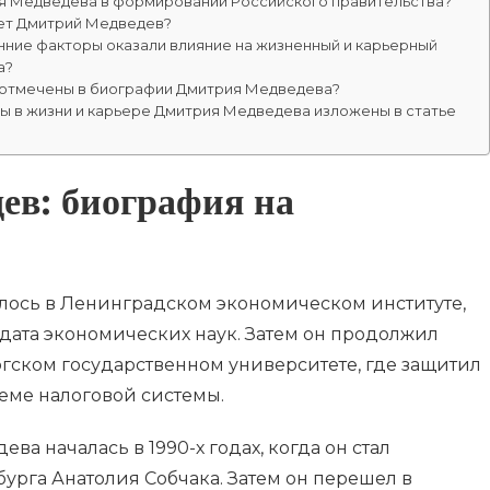
ия Медведева в формировании Российского правительства?
ет Дмитрий Медведев?
нние факторы оказали влияние на жизненный и карьерный
а?
 отмечены в биографии Дмитрия Медведева?
 в жизни и карьере Дмитрия Медведева изложены в статье
ев: биография на
лось в Ленинградском экономическом институте,
идата экономических наук. Затем он продолжил
ргском государственном университете, где защитил
еме налоговой системы.
а началась в 1990-х годах, когда он стал
урга Анатолия Собчака. Затем он перешел в