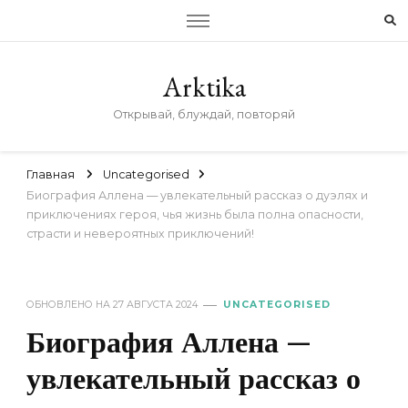
Arktika
Открывай, блуждай, повторяй
Главная
Uncategorised
Биография Аллена — увлекательный рассказ о дуэлях и
приключениях героя, чья жизнь была полна опасности,
страсти и невероятных приключений!
ОБНОВЛЕНО НА
27 АВГУСТА 2024
UNCATEGORISED
Биография Аллена —
увлекательный рассказ о