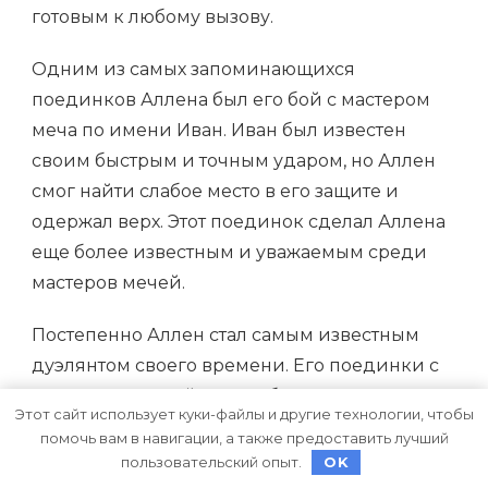
готовым к любому вызову.
Одним из самых запоминающихся
поединков Аллена был его бой с мастером
меча по имени Иван. Иван был известен
своим быстрым и точным ударом, но Аллен
смог найти слабое место в его защите и
одержал верх. Этот поединок сделал Аллена
еще более известным и уважаемым среди
мастеров мечей.
Постепенно Аллен стал самым известным
дуэлянтом своего времени. Его поединки с
мастерами мечей всегда были
Этот сайт использует куки-файлы и другие технологии, чтобы
напряженными и захватывающими.
помочь вам в навигации, а также предоставить лучший
Аудитория с интересом следила за каждым
пользовательский опыт.
OK
его движением и ожидала исхода сражений.