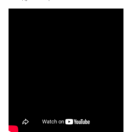
УВЛЕКАТЕЛЬНЫЙ
РАССКАЗ
О
ДУЭЛЯХ
И
ПРИКЛЮЧЕНИЯХ
ГЕРОЯ,
ЧЬЯ
ЖИЗНЬ
БЫЛА
ПОЛНА
ОПАСНОСТИ,
СТРАСТИ
И
НЕВЕРОЯТНЫХ
ПРИКЛЮЧЕНИЙ!