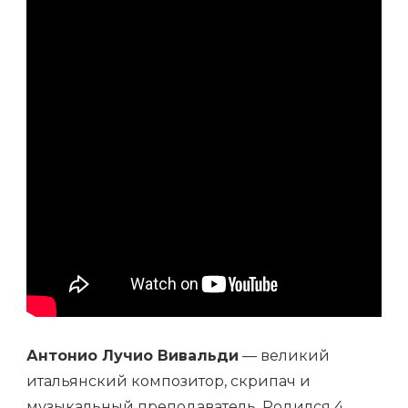
И
МУЗЫКАЛЬНОГО
ГЕНИЯ
Антонио Лучио Вивальди
— великий
итальянский композитор, скрипач и
музыкальный преподаватель. Родился 4