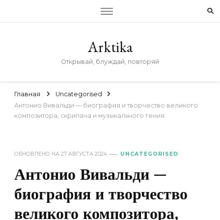
Arktika
Открывай, блуждай, повторяй
Главная
Uncategorised
Антонио Вивальди — биография и творчество великого
композитора, скрипача и музыкального гения
ОБНОВЛЕНО НА
27 АВГУСТА 2024
UNCATEGORISED
Антонио Вивальди —
биография и творчество
великого композитора,