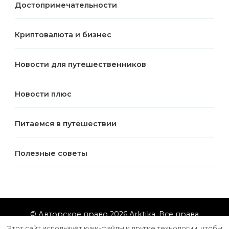
Достопримечательности
Криптовалюта и бизнес
Новости для путешественников
Новости плюс
Питаемся в путешествии
Полезные советы
© Авторское право 2026
Arktika
. Все права
защищены.
Vilva | Разработана
Blossom Themes
.
Этот сайт использует куки-файлы и другие технологии, чтобы