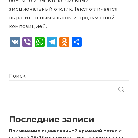
объёмно и вызывают сильный
эмоциональный отклик. Текст отличается
выразительным языком и продуманной
композицией.
VK
Viber
WhatsApp
Telegram
Odnoklassniki
Отправить
Поиск
П
Последние записи
Применение оцинкованной крученой сетки с
ячейкой 25×25 мм при монтаже теплоизоляции