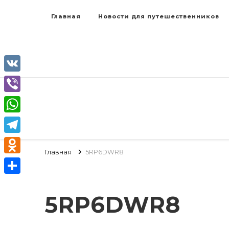
Главная
Новости для путешественников
VK
Viber
WhatsApp
Telegram
Главная
5RP6DWR8
Odnoklassniki
Отправить
5RP6DWR8