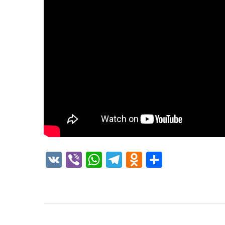
VK
Viber
WhatsApp
Telegram
Odnoklass
Отправ