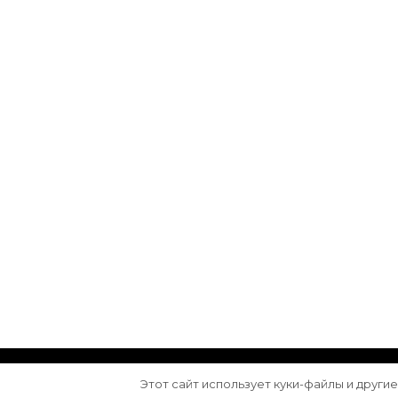
© Авторское право 2026
Arktika
. Все права з
Этот сайт использует куки-файлы и други