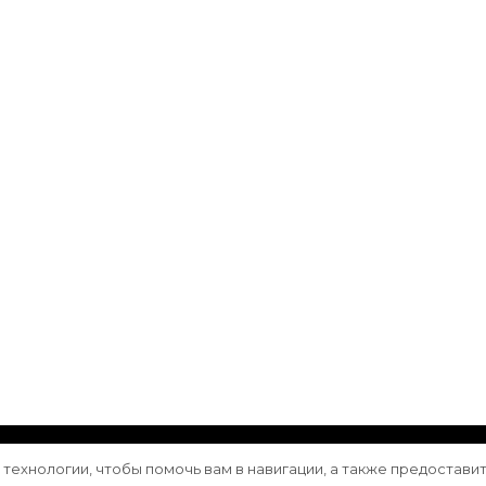
ащищены.
Vilva | Разработана
Blossom Themes
. Сайт работа
е технологии, чтобы помочь вам в навигации, а также предостави