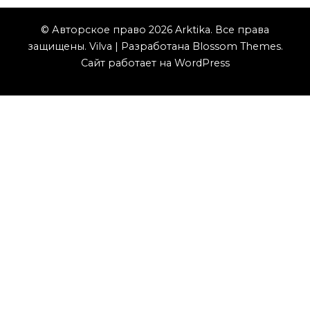
© Авторское право 2026
Arktika
. Все права
защищены.
Vilva | Разработана
Blossom Themes
.
Сайт работает на
WordPress