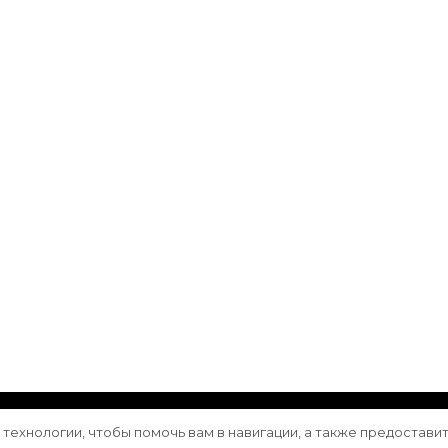
ащищены.
Vilva | Разработана
Blossom Themes
. Сайт работа
е технологии, чтобы помочь вам в навигации, а также предостави