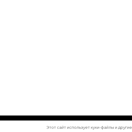
© Авторское право 2026
Arktika
. Все права з
Этот сайт использует куки-файлы и други