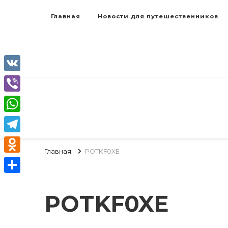
Главная
Новости для путешественников
VK
Viber
WhatsApp
Telegram
Главная
POTKF0XE
Odnoklassniki
Отправить
POTKF0XE