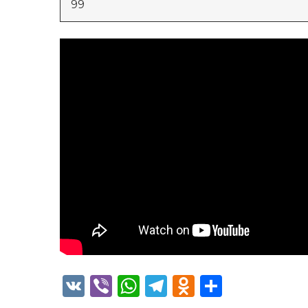
99
VK
Viber
WhatsApp
Telegram
Odnoklass
Отправ