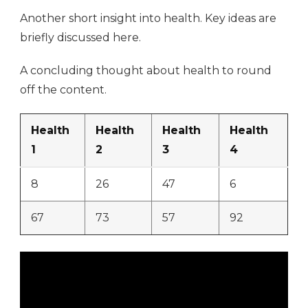
Another short insight into health. Key ideas are
briefly discussed here.
A concluding thought about health to round
off the content.
Health
Health
Health
Health
1
2
3
4
8
26
47
6
67
73
57
92