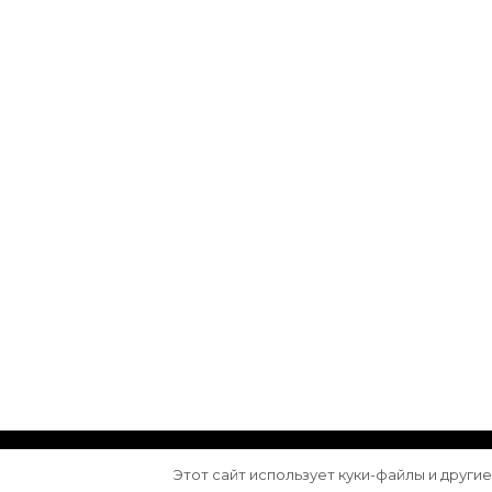
© Авторское право 2026
Arktika
. Все права з
Этот сайт использует куки-файлы и други