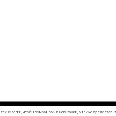
ащищены.
Vilva | Разработана
Blossom Themes
. Сайт работа
е технологии, чтобы помочь вам в навигации, а также предостави