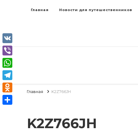
Главная
Новости для путешественников
VK
Viber
WhatsApp
Telegram
Главная
K2Z766JH
Odnoklassniki
Отправить
K2Z766JH