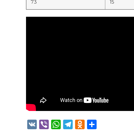
73
15
VK
Viber
WhatsApp
Telegram
Odnoklass
Отправ