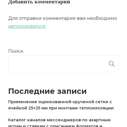
Добавить комментарий
Для отправки комментария вам необходимо
авторизоваться
.
Поиск
П
Последние записи
Применение оцинкованной крученой сетки с
ячейкой 25×25 мм при монтаже теплоизоляции
Каталог каналов мессенджеров по азартным
играм и ставкам с описанием форматов и