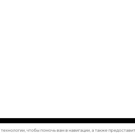
ащищены.
Vilva | Разработана
Blossom Themes
. Сайт работа
е технологии, чтобы помочь вам в навигации, а также предостави