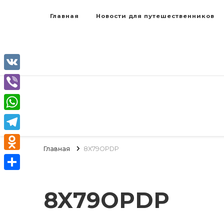
Главная
Новости для путешественников
VK
Viber
WhatsApp
Telegram
Главная
8X79OPDP
Odnoklassniki
Отправить
8X79OPDP