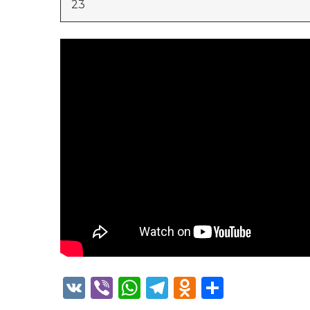
23
VK
Viber
WhatsApp
Telegram
Odnoklass
Отправ