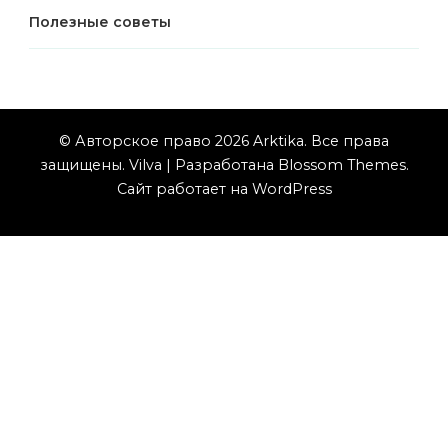
Полезные советы
© Авторское право 2026
Arktika
. Все права
защищены.
Vilva | Разработана
Blossom Themes
.
Сайт работает на
WordPress