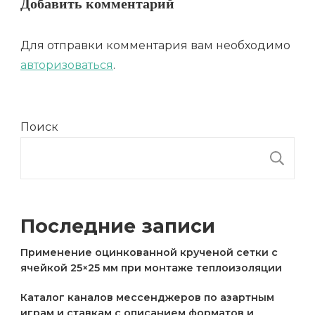
Добавить комментарий
Для отправки комментария вам необходимо
авторизоваться
.
Поиск
П
Последние записи
Применение оцинкованной крученой сетки с
ячейкой 25×25 мм при монтаже теплоизоляции
Каталог каналов мессенджеров по азартным
играм и ставкам с описанием форматов и