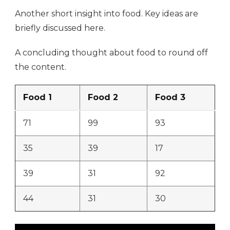
Another short insight into food. Key ideas are
briefly discussed here.
A concluding thought about food to round off
the content.
Food 1
Food 2
Food 3
71
99
93
35
39
17
39
31
92
44
31
30