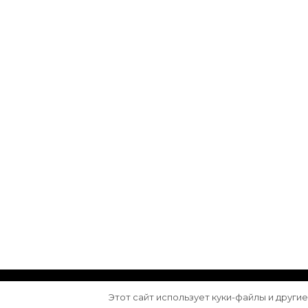
© Авторское право 2026
Arktika
. Все права з
Этот сайт использует куки-файлы и други