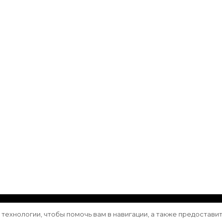
ащищены.
Vilva | Разработана
Blossom Themes
. Сайт работа
е технологии, чтобы помочь вам в навигации, а также предостави