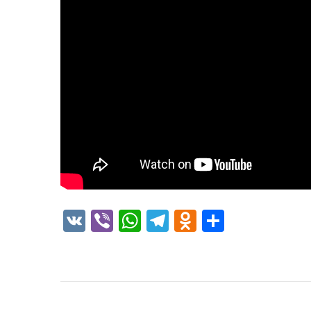
VK
Viber
WhatsApp
Telegram
Odnoklass
Отправ