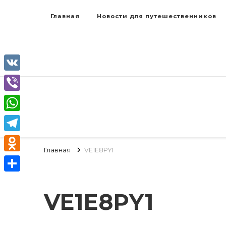
Главная
Новости для путешественников
VK
Viber
WhatsApp
Telegram
Главная
VE1E8PY1
Odnoklassniki
Отправить
VE1E8PY1