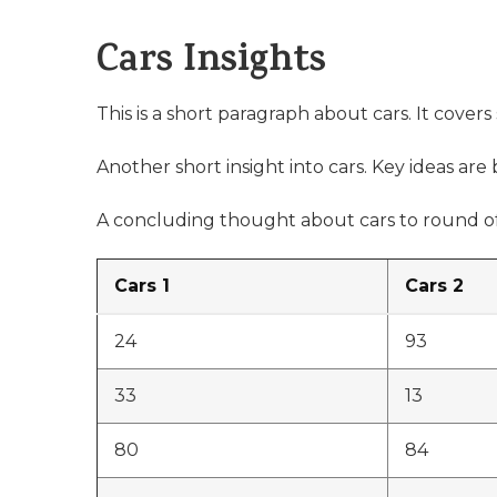
Cars Insights
This is a short paragraph about cars. It covers
Another short insight into cars. Key ideas are 
A concluding thought about cars to round of
Cars 1
Cars 2
24
93
33
13
80
84