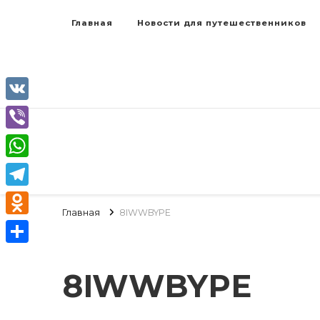
Главная
Новости для путешественников
VK
Viber
WhatsApp
Telegram
Главная
8IWWBYPE
Odnoklassniki
Отправить
8IWWBYPE