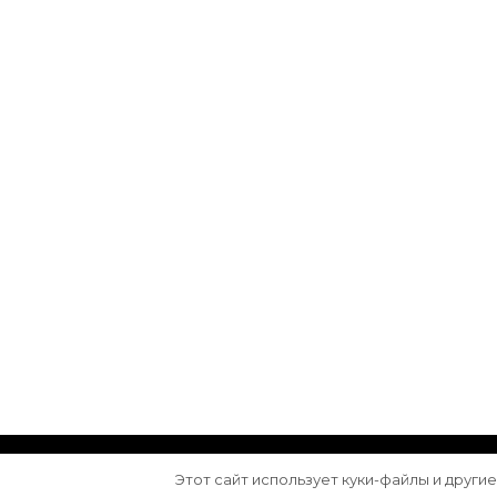
© Авторское право 2026
Arktika
. Все права з
Этот сайт использует куки-файлы и други