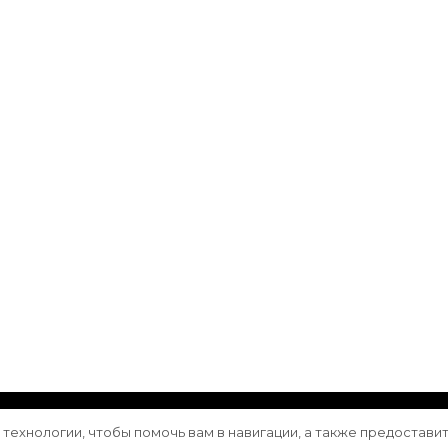
ащищены.
Vilva | Разработана
Blossom Themes
. Сайт работа
е технологии, чтобы помочь вам в навигации, а также предостави