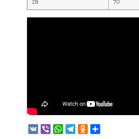
28
70
VK
Viber
WhatsApp
Telegram
Odnoklass
Отправ