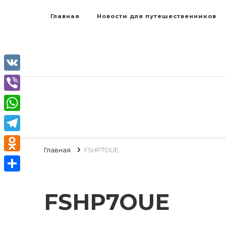
Главная
Новости для путешественников
VK
Viber
WhatsApp
Telegram
Главная
FSHP7OUE
Odnoklassniki
Отправить
FSHP7OUE