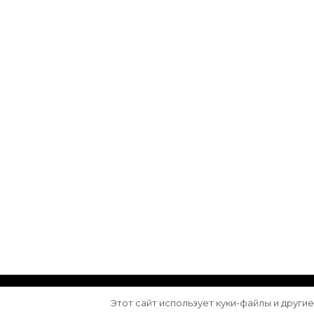
© Авторское право 2026
Arktika
. Все права з
Этот сайт использует куки-файлы и други