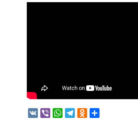
VK
Viber
WhatsApp
Telegram
Odnoklass
Отправ