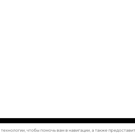
ащищены.
Vilva | Разработана
Blossom Themes
. Сайт работа
е технологии, чтобы помочь вам в навигации, а также предостави