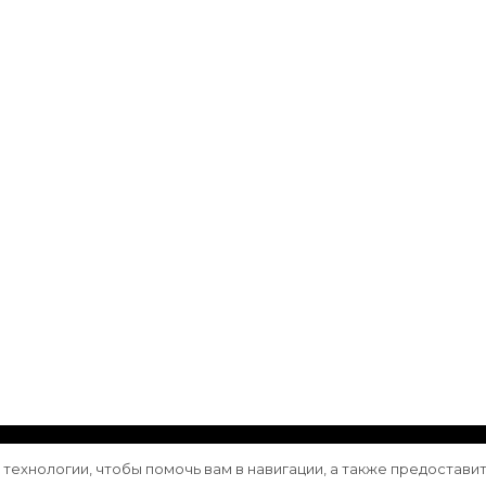
ащищены.
Vilva | Разработана
Blossom Themes
. Сайт работа
е технологии, чтобы помочь вам в навигации, а также предостави