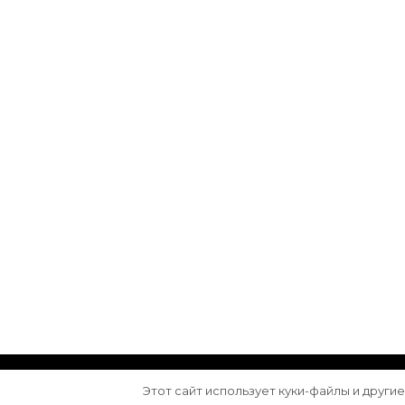
© Авторское право 2026
Arktika
. Все права з
Этот сайт использует куки-файлы и други