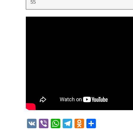
55
VK
Viber
WhatsApp
Telegram
Odnoklass
Отправ