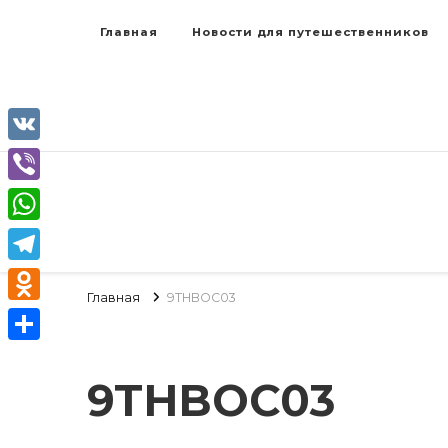
Главная
Новости для путешественников
VK
Viber
WhatsApp
Telegram
Главная
9THBOC03
Odnoklassniki
Отправить
9THBOC03