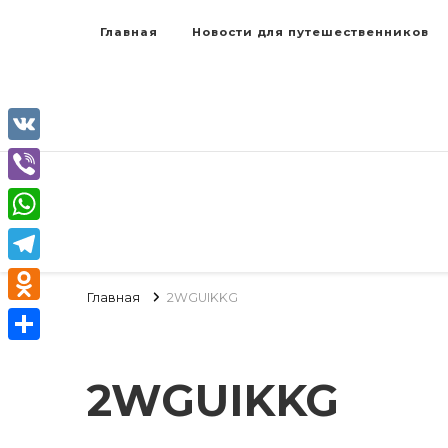
Главная
Новости для путешественников
VK
Viber
WhatsApp
Telegram
Главная
2WGUIKKG
Odnoklassniki
Отправить
2WGUIKKG