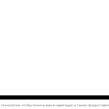
ащищены.
Vilva | Разработана
Blossom Themes
. Сайт работа
е технологии, чтобы помочь вам в навигации, а также предостави