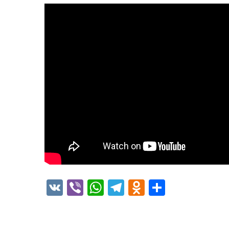
VK
Viber
WhatsApp
Telegram
Odnoklass
Отправ