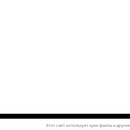
© Авторское право 2026
Arktika
. Все права з
Этот сайт использует куки-файлы и други