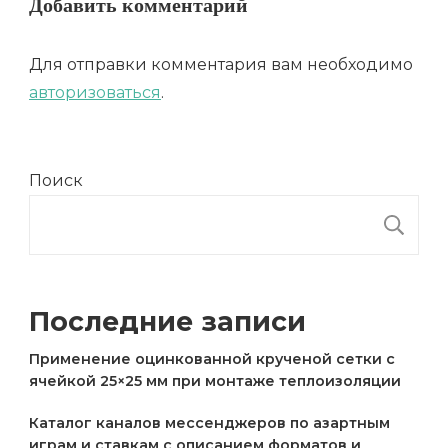
Добавить комментарий
Для отправки комментария вам необходимо
авторизоваться
.
Поиск
П
Последние записи
Применение оцинкованной крученой сетки с
ячейкой 25×25 мм при монтаже теплоизоляции
Каталог каналов мессенджеров по азартным
играм и ставкам с описанием форматов и