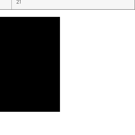
21
niki
ить