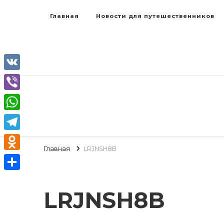
Главная
Новости для путешественников
VK
Viber
WhatsApp
Telegram
Главная
LRJNSH8B
Odnoklassniki
Отправить
LRJNSH8B