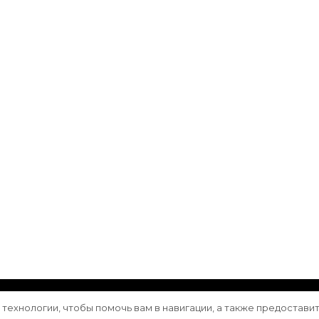
ащищены.
Vilva | Разработана
Blossom Themes
. Сайт работа
е технологии, чтобы помочь вам в навигации, а также предостави