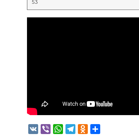
53
VK
Viber
WhatsApp
Telegram
Odnoklass
Отправ