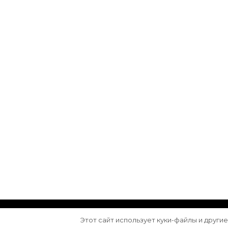
© Авторское право 2026
Arktika
. Все права з
Этот сайт использует куки-файлы и други