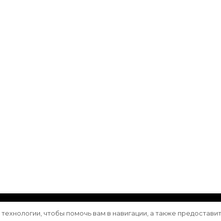
ащищены.
Vilva | Разработана
Blossom Themes
. Сайт работа
е технологии, чтобы помочь вам в навигации, а также предостави