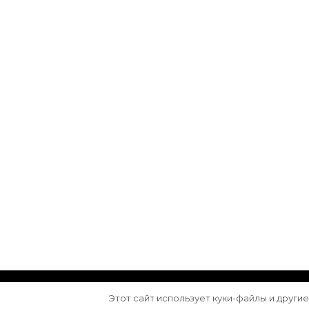
© Авторское право 2026
Arktika
. Все права з
Этот сайт использует куки-файлы и други