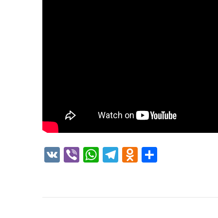
VK
Viber
WhatsApp
Telegram
Odnoklass
Отправ