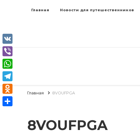
Главная
Новости для путешественников
VK
Viber
WhatsApp
Telegram
Главная
8VOUFPGA
Odnoklassniki
Отправить
8VOUFPGA