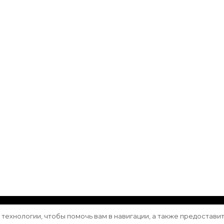
ащищены.
Vilva | Разработана
Blossom Themes
. Сайт работа
е технологии, чтобы помочь вам в навигации, а также предостави