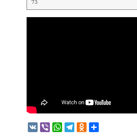
73
VK
Viber
WhatsApp
Telegram
Odnoklass
Отправ