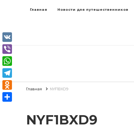
Главная
Новости для путешественников
VK
Viber
WhatsApp
Telegram
Главная
NYF1BXD9
Odnoklassniki
Отправить
NYF1BXD9