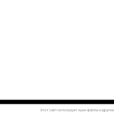
© Авторское право 2026
Arktika
. Все права з
Этот сайт использует куки-файлы и други