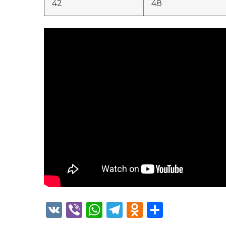
42
48
VK
Viber
WhatsApp
Telegram
Odnoklass
Отправ