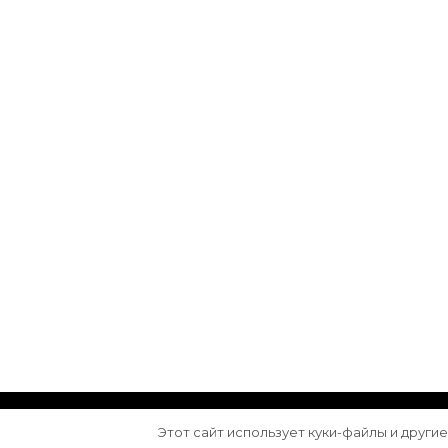
© Авторское право 2026
Arktika
. Все права з
Этот сайт использует куки-файлы и други