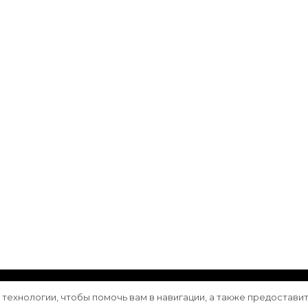
ащищены.
Vilva | Разработана
Blossom Themes
. Сайт работа
е технологии, чтобы помочь вам в навигации, а также предостави