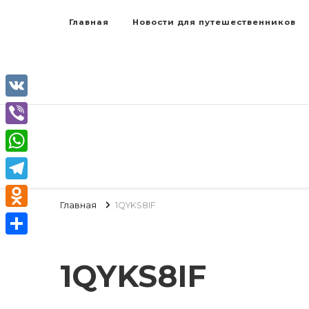
Главная
Новости для путешественников
VK
Viber
WhatsApp
Telegram
Главная
1QYKS8IF
Odnoklassniki
Отправить
1QYKS8IF