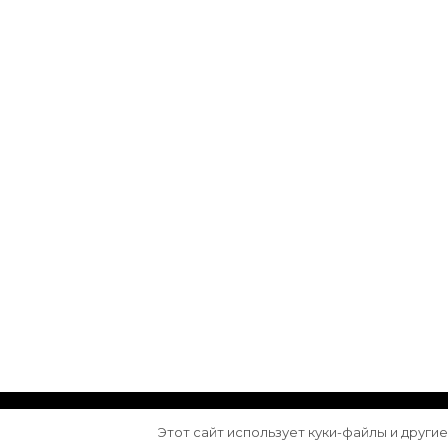
© Авторское право 2026
Arktika
. Все права з
Этот сайт использует куки-файлы и други