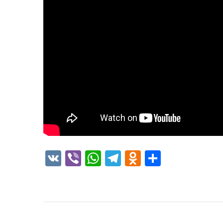
VK
Viber
WhatsApp
Telegram
Odnoklass
Отправ