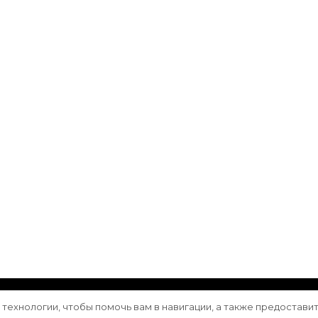
ащищены.
Vilva | Разработана
Blossom Themes
. Сайт работа
е технологии, чтобы помочь вам в навигации, а также предостави