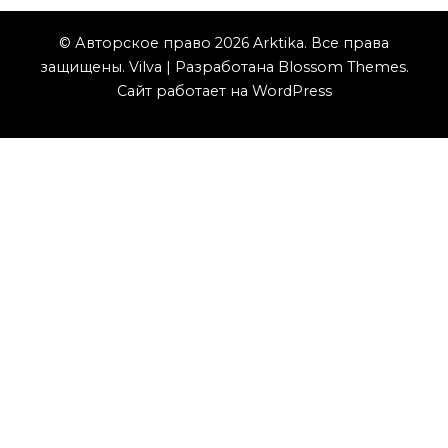
© Авторское право 2026
Arktika
. Все права
защищены.
Vilva | Разработана
Blossom Themes
.
Сайт работает на
WordPress