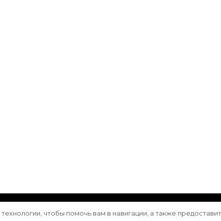
ащищены.
Vilva | Разработана
Blossom Themes
. Сайт работа
е технологии, чтобы помочь вам в навигации, а также предостави