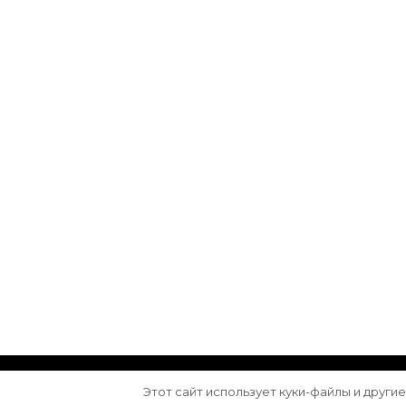
© Авторское право 2026
Arktika
. Все права з
Этот сайт использует куки-файлы и други