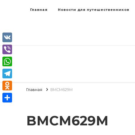
Главная
Новости для путешественников
VK
Viber
WhatsApp
Telegram
Главная
BMCM629M
Odnoklassniki
Отправить
BMCM629M