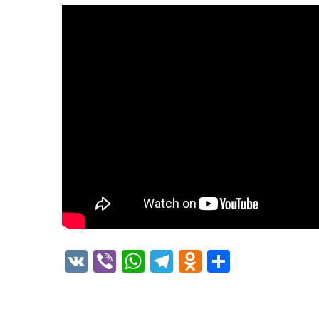
VK
Viber
WhatsApp
Telegram
Odnoklass
Отправ