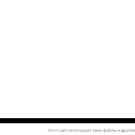
© Авторское право 2026
Arktika
. Все права з
Этот сайт использует куки-файлы и други