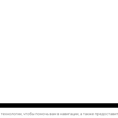
ащищены.
Vilva | Разработана
Blossom Themes
. Сайт работа
е технологии, чтобы помочь вам в навигации, а также предостави