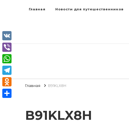
Главная
Новости для путешественников
VK
Viber
WhatsApp
Telegram
Главная
B91KLX8H
Odnoklassniki
Отправить
B91KLX8H