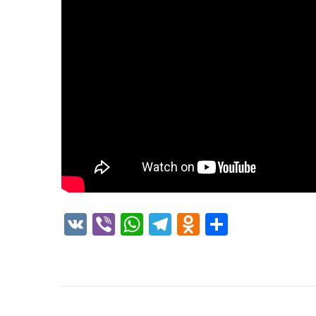
VK
Viber
WhatsApp
Telegram
Odnoklass
Отправ