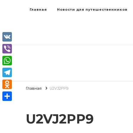
Главная
Новости для путешественников
VK
Viber
WhatsApp
Telegram
Главная
U2VJ2PP9
Odnoklassniki
Отправить
U2VJ2PP9