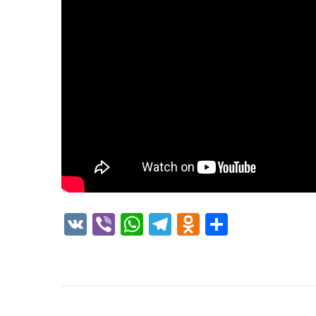
VK
Viber
WhatsApp
Telegram
Odnoklass
Отправ