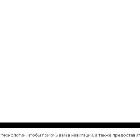
ащищены.
Vilva | Разработана
Blossom Themes
. Сайт работа
е технологии, чтобы помочь вам в навигации, а также предостави