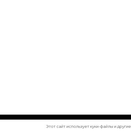
© Авторское право 2026
Arktika
. Все права з
Этот сайт использует куки-файлы и други