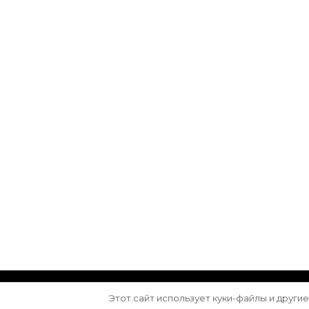
© Авторское право 2026
Arktika
. Все права з
Этот сайт использует куки-файлы и други