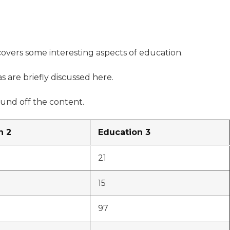
 covers some interesting aspects of education.
s are briefly discussed here.
und off the content.
n 2
Education 3
21
15
97