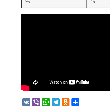
95
45
VK
Viber
WhatsApp
Telegram
Odnoklass
Отправ