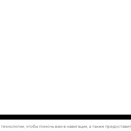
ащищены.
Vilva | Разработана
Blossom Themes
. Сайт работа
е технологии, чтобы помочь вам в навигации, а также предостави