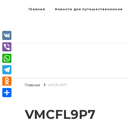
Главная
Новости для путешественников
VK
Viber
WhatsApp
Telegram
Главная
VMCFL9P7
Odnoklassniki
Отправить
VMCFL9P7