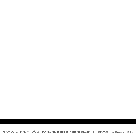
ащищены.
Vilva | Разработана
Blossom Themes
. Сайт работа
е технологии, чтобы помочь вам в навигации, а также предостави