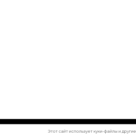
© Авторское право 2026
Arktika
. Все права з
Этот сайт использует куки-файлы и други