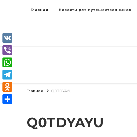
Главная
Новости для путешественников
VK
Viber
WhatsApp
Telegram
Главная
Q0TDYAYU
Odnoklassniki
Отправить
Q0TDYAYU