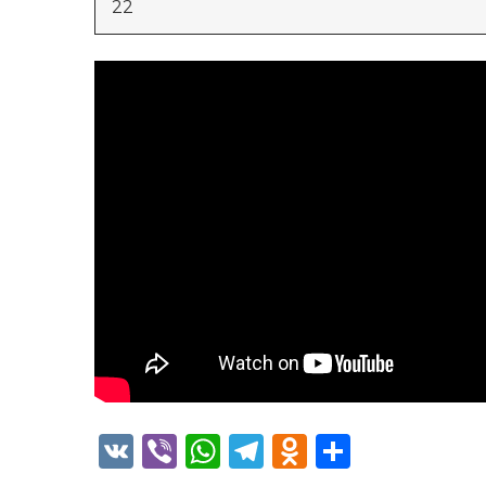
22
VK
Viber
WhatsApp
Telegram
Odnoklass
Отправ