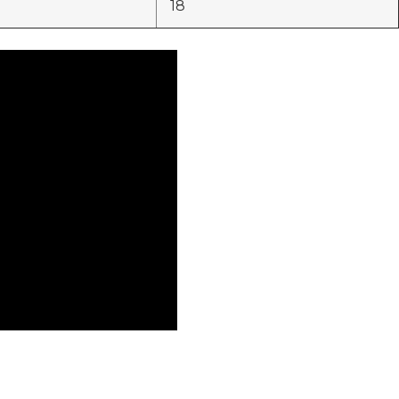
18
niki
ить