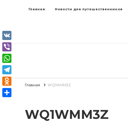
Главная
Новости для путешественников
VK
Viber
WhatsApp
Telegram
Главная
WQ1WMM3Z
Odnoklassniki
Отправить
WQ1WMM3Z