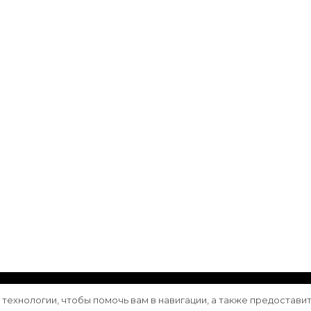
ащищены.
Vilva | Разработана
Blossom Themes
. Сайт работа
е технологии, чтобы помочь вам в навигации, а также предостави