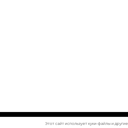
© Авторское право 2026
Arktika
. Все права з
Этот сайт использует куки-файлы и други