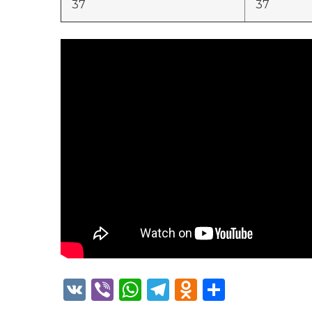
37
37
VK
Viber
WhatsApp
Telegram
Odnoklass
Отправ