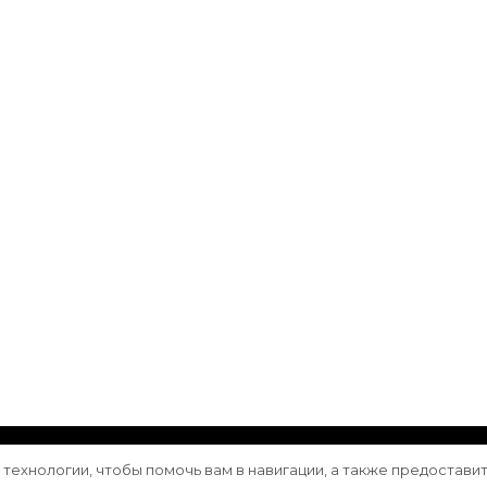
ащищены.
Vilva | Разработана
Blossom Themes
. Сайт работа
е технологии, чтобы помочь вам в навигации, а также предостави