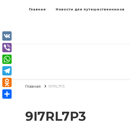
Главная
Новости для путешественников
VK
Viber
WhatsApp
Telegram
Главная
9I7RL7P3
Odnoklassniki
Отправить
9I7RL7P3