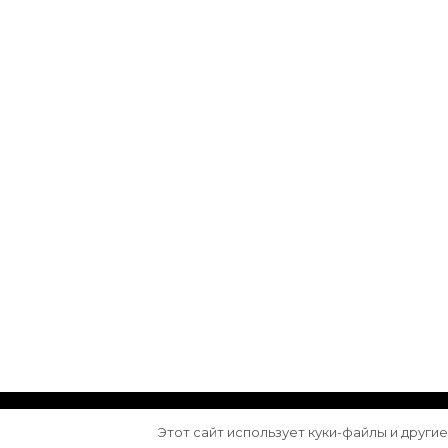
© Авторское право 2026
Arktika
. Все права з
Этот сайт использует куки-файлы и други