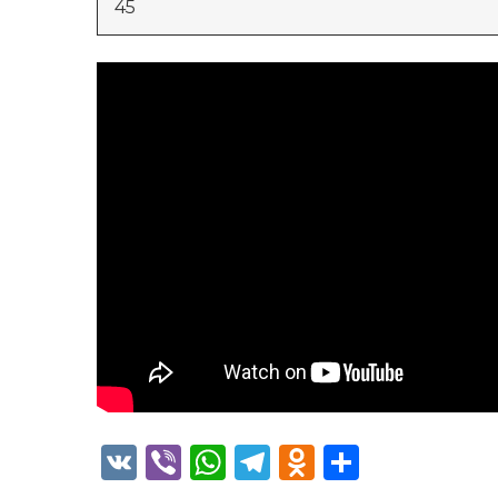
45
VK
Viber
WhatsApp
Telegram
Odnoklass
Отправ