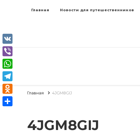
Главная
Новости для путешественников
VK
Viber
WhatsApp
Telegram
Главная
4JGM8GIJ
Odnoklassniki
Отправить
4JGM8GIJ