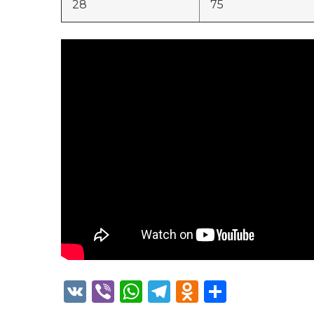
28
75
VK
Viber
WhatsApp
Telegram
Odnoklass
Отправ