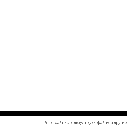
© Авторское право 2026
Arktika
. Все права з
Этот сайт использует куки-файлы и други