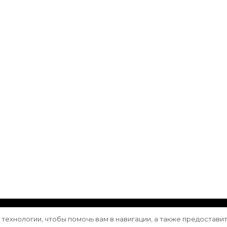
ащищены.
Vilva | Разработана
Blossom Themes
. Сайт работа
е технологии, чтобы помочь вам в навигации, а также предостави