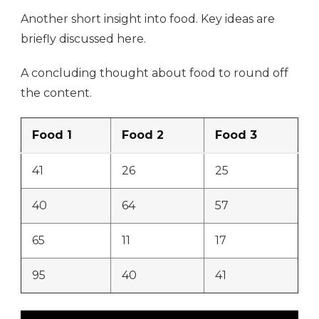
Another short insight into food. Key ideas are
briefly discussed here.
A concluding thought about food to round off
the content.
Food 1
Food 2
Food 3
41
26
25
40
64
57
65
11
17
95
40
41