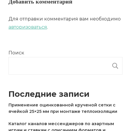
Добавить комментарий
Для отправки комментария вам необходимо
авторизоваться
.
Поиск
П
Последние записи
Применение оцинкованной крученой сетки с
ячейкой 25×25 мм при монтаже теплоизоляции
Каталог каналов мессенджеров по азартным
играм и ставкам с описанием форматов и