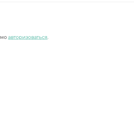
имо
авторизоваться
.