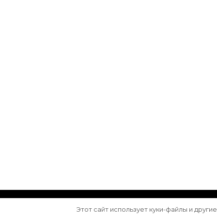
© Авторское право 2026
Arktika
. Все права з
Этот сайт использует куки-файлы и други