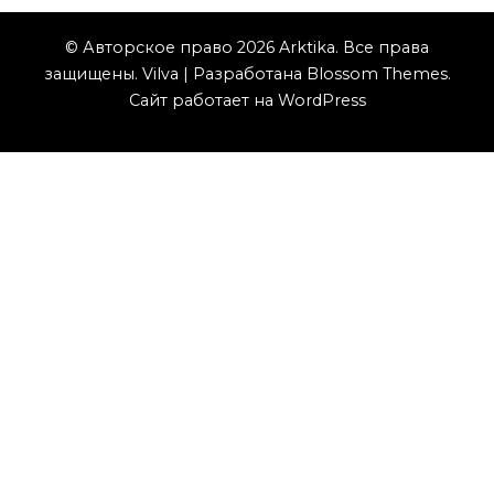
© Авторское право 2026
Arktika
. Все права
защищены.
Vilva | Разработана
Blossom Themes
.
Сайт работает на
WordPress