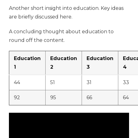
Another short insight into education. Key ideas
are briefly discussed here.
A concluding thought about education to
round off the content.
Education
Education
Education
Educa
1
2
3
4
44
51
31
33
92
95
66
64