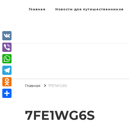
Главная
Новости для путешественников
VK
Viber
WhatsApp
Telegram
Главная
7FE1WG6S
Odnoklassniki
Отправить
7FE1WG6S