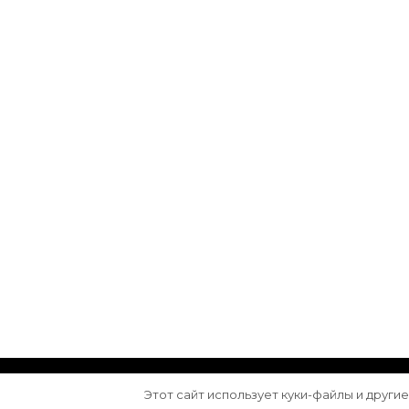
© Авторское право 2026
Arktika
. Все права з
Этот сайт использует куки-файлы и други