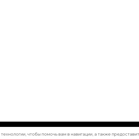
ащищены.
Vilva | Разработана
Blossom Themes
. Сайт работа
е технологии, чтобы помочь вам в навигации, а также предостави