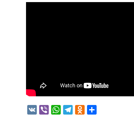
VK
Viber
WhatsApp
Telegram
Odnoklass
Отправ