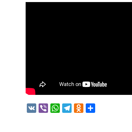
VK
Viber
WhatsApp
Telegram
Odnoklass
Отправ