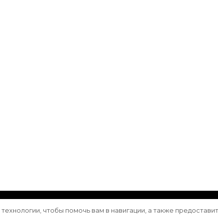
ащищены.
Vilva | Разработана
Blossom Themes
. Сайт работа
е технологии, чтобы помочь вам в навигации, а также предостави