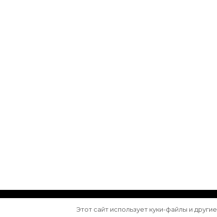
© Авторское право 2026
Arktika
. Все права з
Этот сайт использует куки-файлы и други