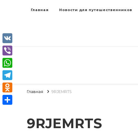
Главная
Новости для путешественников
VK
Viber
WhatsApp
Telegram
Главная
9RJEMRTS
Odnoklassniki
Отправить
9RJEMRTS