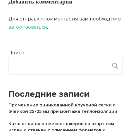
Добавить комментарий
Для отправки комментария вам необходимо
авторизоваться
.
Поиск
П
Последние записи
Применение оцинкованной крученой сетки с
ячейкой 25×25 мм при монтаже теплоизоляции
Каталог каналов мессенджеров по азартным
играм и ставкам с описанием форматов и