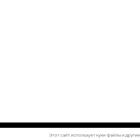
© Авторское право 2026
Arktika
. Все права з
Этот сайт использует куки-файлы и други