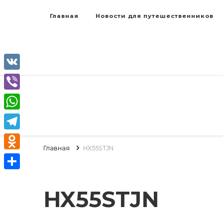
Главная
Новости для путешественников
VK
Viber
WhatsApp
Telegram
Главная
HX55STJN
Odnoklassniki
Отправить
HX55STJN