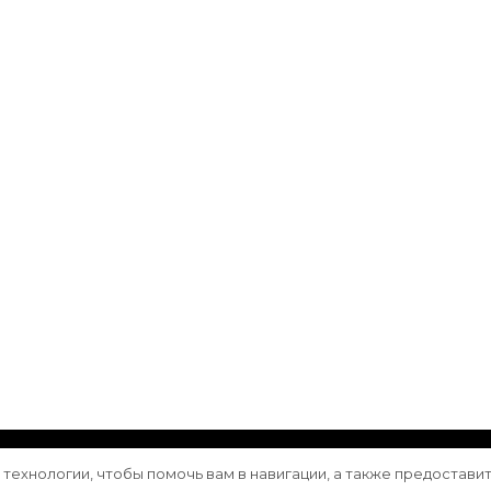
ащищены.
Vilva | Разработана
Blossom Themes
. Сайт работа
е технологии, чтобы помочь вам в навигации, а также предостави