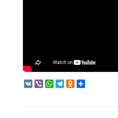
VK
Viber
WhatsApp
Telegram
Odnoklass
Отправ