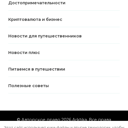
Достопримечательности
Криптовалюта и бизнес
Новости для путешественников
Новости плюс
Питаемся в путешествии
Полезные советы
© Авторское право 2026
Arktika
. Все права
защищены.
Vilva | Разработана
Blossom Themes
.
Этот сайт использует куки-файлы и другие технологии, чтобы