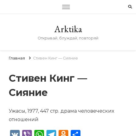
Arktika
Открывай, блуждай, повторяй
Главная
Стивен Кинг — Сияние
Стивен Кинг —
Сияние
Ужасы, 1977, 447 стр. драма человеческих
отношений
VK
Viber
WhatsApp
Telegram
Odnoklassniki
Отправить