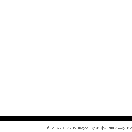
© Авторское право 2026
Arktika
. Все права з
Этот сайт использует куки-файлы и други