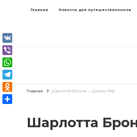
Главная
Новости для путешественников
VK
Viber
WhatsApp
Telegram
Главная
Шарлотта Бронте — Джейн Эйр
Odnoklassniki
Отправить
Шарлотта Бро