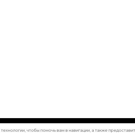
ащищены.
Vilva | Разработана
Blossom Themes
. Сайт работа
е технологии, чтобы помочь вам в навигации, а также предостави