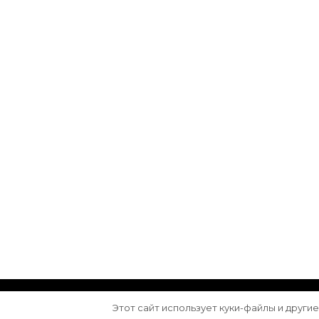
© Авторское право 2026
Arktika
. Все права з
Этот сайт использует куки-файлы и други