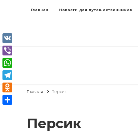
Главная
Новости для путешественников
VK
Viber
WhatsApp
Telegram
Главная
Персик
Odnoklassniki
Отправить
Персик