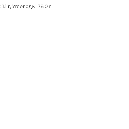
1.1 г, Углеводы: 78.0 г
niki
ить