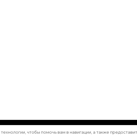
ащищены.
Vilva | Разработана
Blossom Themes
. Сайт работа
е технологии, чтобы помочь вам в навигации, а также предостави