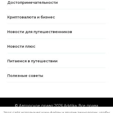
Достопримечательности
Криптовалюта и бизнес
Новости для путешественников
Новости плюс
Питаемся в путешествии
Полезные советы
© Авторское право 2026
Arktika
. Все права
защищены.
Vilva | Разработана
Blossom Themes
.
Этот сайт использует куки-файлы и другие технологии, чтобы