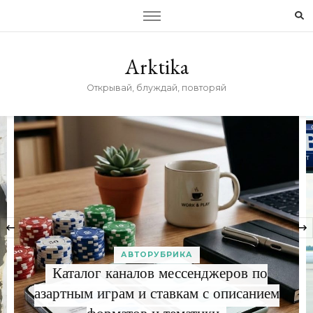
Arktika
Открывай, блуждай, повторяй
‹
АВТОРУБРИКА
Каталог каналов мессенджеров по
азартным играм и ставкам с описанием