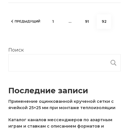
Пагинация
СТРАНИЦА
СТРАНИЦА
СТРАНИЦА
1
…
91
92
ПРЕДЫДУЩИЙ
записей
Поиск
П
Последние записи
Применение оцинкованной крученой сетки с
ячейкой 25×25 мм при монтаже теплоизоляции
Каталог каналов мессенджеров по азартным
играм и ставкам с описанием форматов и